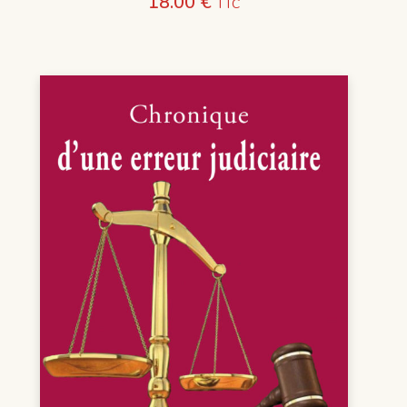
18.00
€
TTC