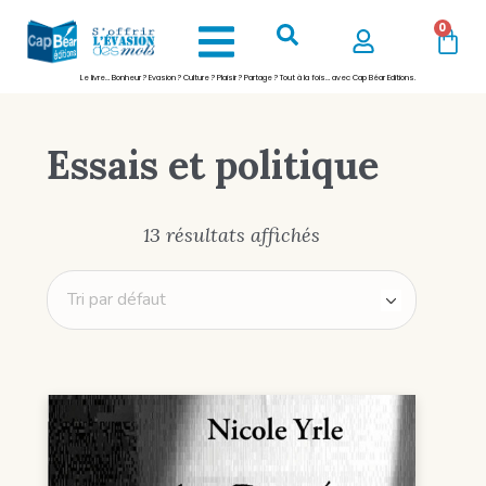
0
Le livre… Bonheur ? Evasion ? Culture ? Plaisir ? Partage ? Tout à la fois… avec Cap Béar Editions.
Essais et politique
13 résultats affichés