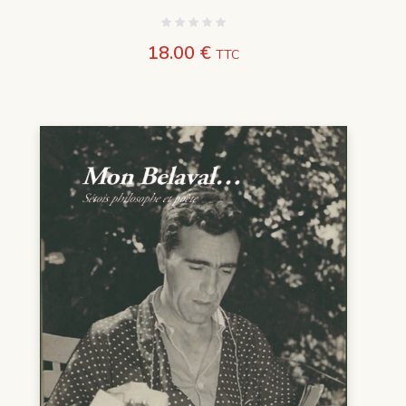
18.00
€
TTC