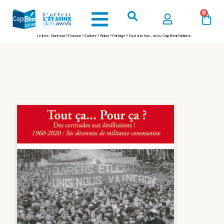
0
Le livre… Bonheur ? Evasion ? Culture ? Plaisir ? Partage ? Tout à la fois… avec Cap Béar Editions.