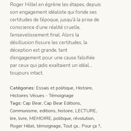
Roger Hillel en égrène les étapes, depuis
son engagement idéaliste qui fonde ses
certitudes de l’époque, jusqu’à la prise de
conscience d’une réalité cruelle,
l’ensevelissement final. Alors la
désillusion fissure les certitudes, la
déception est grande, tant
d’engagement pour une cause falsifiée
par ceux qui jadis exaltaient un idéal…
toujours intact.
Catégories:
Essais et politique
,
Histoire
,
Histoires Vécues - Témoignage
Tags:
Cap Bear
,
Cap Bear Editions
,
Communisme
,
editions
,
histoire
,
LECTURE
,
lire
,
livre
,
MEMOIRE
,
politique
,
révolution
,
Roger Hillel
,
témoignage
,
Tout ça... Pour ça ?
,