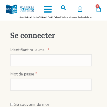
0
Le livre… Bonheur ? Evasion ? Culture ? Plaisir ? Partage ? Tout à la fois… avec Cap Béar Editions.
Se connecter
Identifiant ou e-mail
*
Mot de passe
*
Se souvenir de moi