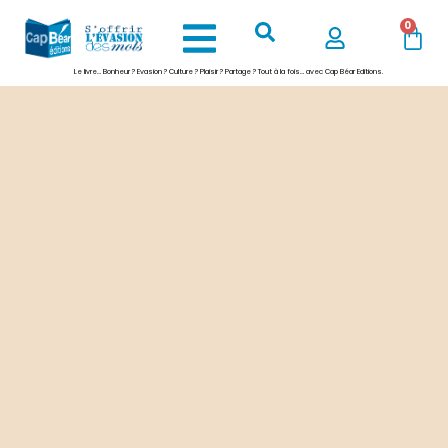
0
Le livre… Bonheur ? Evasion ? Culture ? Plaisir ? Partage ? Tout à la fois… avec Cap Béar Editions.