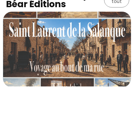
Béar Éditions
tout
Saint-Laurent-de-la-Salanque, Voyage au bout de ma
rue – Jeudi 18 juin – 18 heures – Salle Théodore
Berthomieu – Saint-Laurent-de-la-Salanque.
Lire la suite