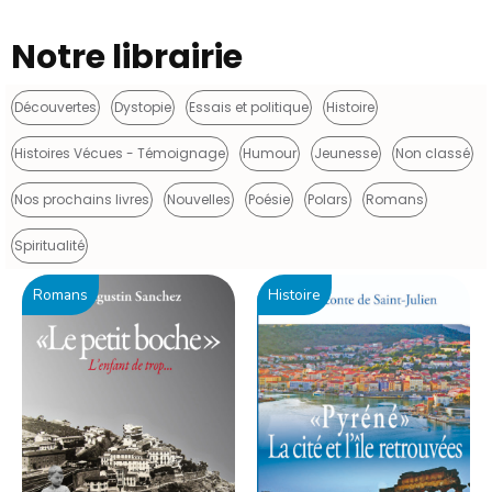
Notre librairie
Découvertes
Dystopie
Essais et politique
Histoire
Histoires Vécues - Témoignage
Humour
Jeunesse
Non classé
Nos prochains livres
Nouvelles
Poésie
Polars
Romans
Spiritualité
Romans
Histoire