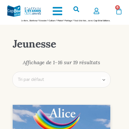
0
Le livre… Bonheur ? Evasion ? Culture ? Plaisir ? Partage ? Tout à la fois… avec Cap Béar Editions.
Jeunesse
Affichage de 1–16 sur 19 résultats