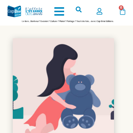
0
Le livre… Bonheur ? Evasion ? Culture ? Plaisir ? Partage ? Tout à la fois… avec Cap Béar Editions.