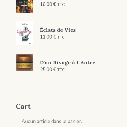
16.00
€
TTC
Éclats de Vies
11.00
€
TTC
D'un Rivage à L'Autre
25.00
€
TTC
Cart
Aucun article dans le panier.