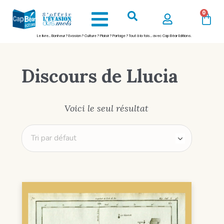
0
Le livre… Bonheur ? Evasion ? Culture ? Plaisir ? Partage ? Tout à la fois… avec Cap Béar Editions.
Discours de Llucia
Voici le seul résultat