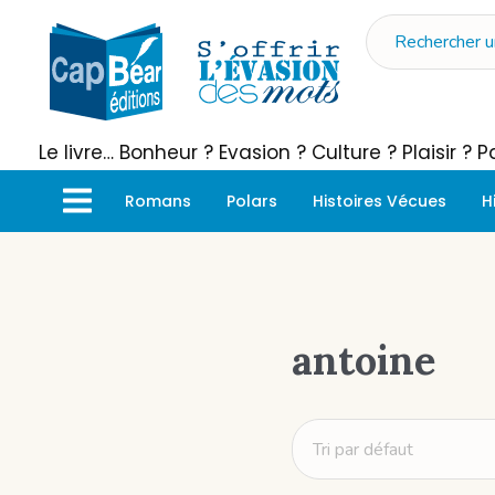
Le livre… Bonheur ? Evasion ? Culture ? Plaisir ?
Romans
Polars
Histoires Vécues
H
antoine