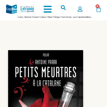
0
Le livre… Bonheur ? Evasion ? Culture ? Plaisir ? Partage ? Tout à la fois… avec Cap Béar Editions.