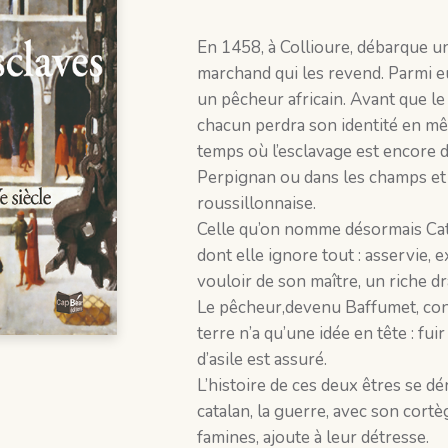
En 1458, à Collioure, débarque un
marchand qui les revend. Parmi e
un pêcheur africain. Avant que le
chacun perdra son identité en mê
temps où l’esclavage est encore 
Perpignan ou dans les champs et 
roussillonnaise.
Celle qu’on nomme désormais Cat
dont elle ignore tout : asservie, 
vouloir de son maître, un riche dra
Le pêcheur,devenu Baffumet, cont
terre n’a qu’une idée en tête : fui
d’asile est assuré.
L’histoire de ces deux êtres se d
catalan, la guerre, avec son cortè
famines, ajoute à leur détresse.