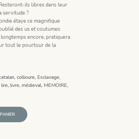
esteront-ils libres dans leur
a servitude ?
ondie étaye ce magnifique
oublié des us et coutumes
, longtemps encore, pratiquera
sur tout le pourtour de la
catalan
,
collioure
,
Esclavage
,
,
lire
,
livre
,
médieval
,
MEMOIRE
,
PANIER