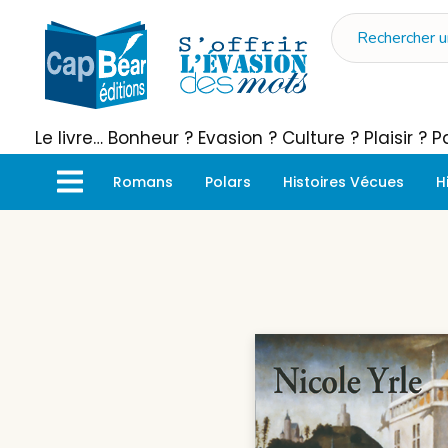
Le livre… Bonheur ? Evasion ? Culture ? Plaisir ?
Romans
Polars
Histoires Vécues
H