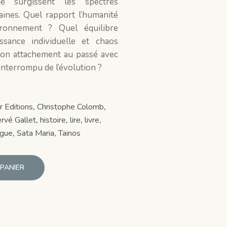
ue surgissent les spectres
aines. Quel rapport l’humanité
ironnement ? Quel équilibre
sance individuelle et chaos
on attachement au passé avec
ininterrompu de l’évolution ?
 Editions
,
Christophe Colomb
,
rvé Gallet
,
histoire
,
lire
,
livre
,
ngue
,
Sata Maria
,
Tainos
PANIER