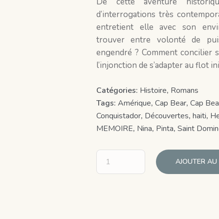
De cette aventure historiq
d’interrogations très contempor
entretient elle avec son env
trouver entre volonté de puis
engendré ? Comment concilier s
l’injonction de s’adapter au flot 
Catégories:
Histoire
,
Romans
Tags:
Amérique
,
Cap Bear
,
Cap Bear
Conquistador
,
Découvertes
,
haiti
,
He
MEMOIRE
,
Nina
,
Pinta
,
Saint Domi
AJOUTER AU 