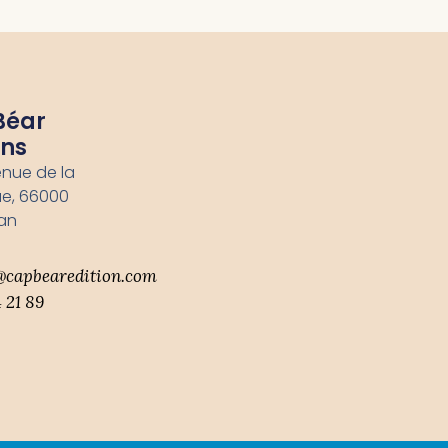
Béar
ons
enue de la
e, 66000
an
@capbearedition.com
 21 89