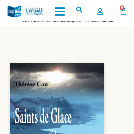
0
Le livre… Bonheur ? Evasion ? Culture ? Plaisir ? Partage ? Tout à la fois… avec Cap Béar Editions.