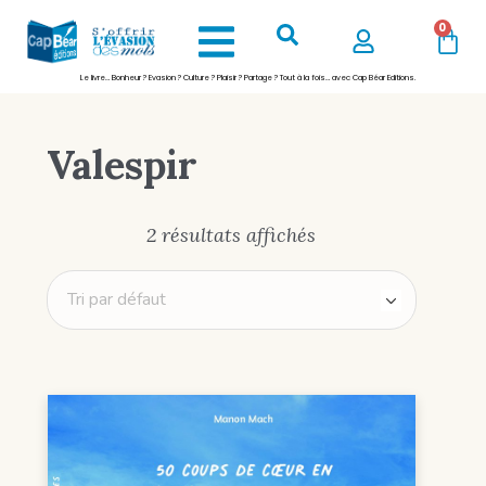
0
Le livre… Bonheur ? Evasion ? Culture ? Plaisir ? Partage ? Tout à la fois… avec Cap Béar Editions.
Valespir
2 résultats affichés