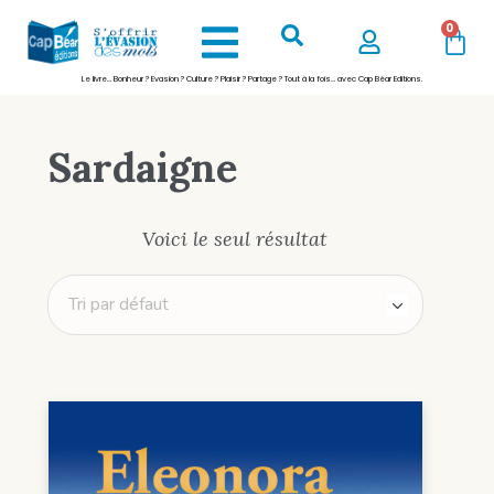
0
Le livre… Bonheur ? Evasion ? Culture ? Plaisir ? Partage ? Tout à la fois… avec Cap Béar Editions.
Sardaigne
Voici le seul résultat