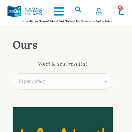
0
Le livre… Bonheur ? Evasion ? Culture ? Plaisir ? Partage ? Tout à la fois… avec Cap Béar Editions.
Ours
Voici le seul résultat