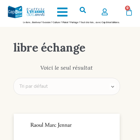
0
Le livre… Bonheur ? Evasion ? Culture ? Plaisir ? Partage ? Tout à la fois… avec Cap Béar Editions.
libre échange
Voici le seul résultat