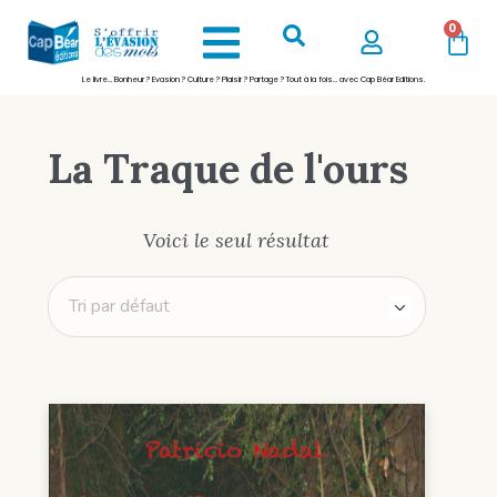
0
Le livre… Bonheur ? Evasion ? Culture ? Plaisir ? Partage ? Tout à la fois… avec Cap Béar Editions.
La Traque de l'ours
Voici le seul résultat