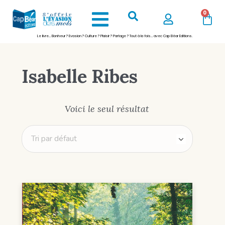
0
Le livre… Bonheur ? Evasion ? Culture ? Plaisir ? Partage ? Tout à la fois… avec Cap Béar Editions.
Isabelle Ribes
Voici le seul résultat