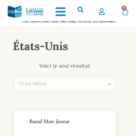
0
Le livre… Bonheur ? Evasion ? Culture ? Plaisir ? Partage ? Tout à la fois… avec Cap Béar Editions.
États-Unis
Voici le seul résultat