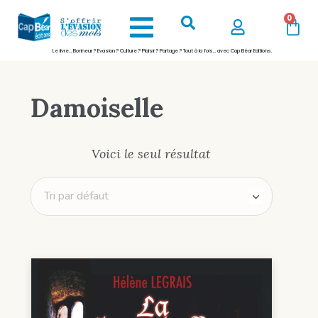
0
Le livre… Bonheur ? Evasion ? Culture ? Plaisir ? Partage ? Tout à la fois… avec Cap Béar Editions.
Damoiselle
Voici le seul résultat