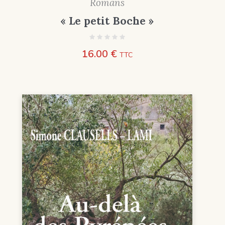
Romans
« Le petit Boche »
16.00
€
TTC