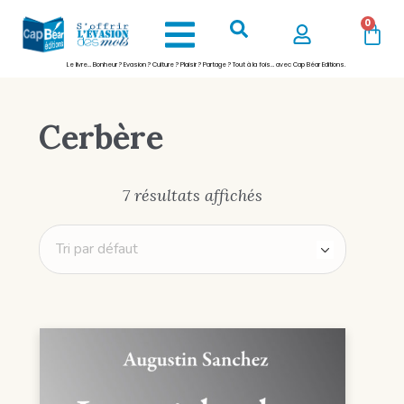
0
Le livre… Bonheur ? Evasion ? Culture ? Plaisir ? Partage ? Tout à la fois… avec Cap Béar Editions.
Cerbère
7 résultats affichés