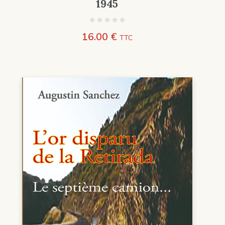
1945
16.00
€
TTC