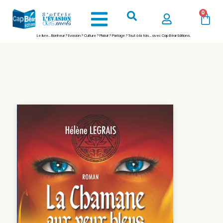
0
Le livre… Bonheur ? Evasion ? Culture ? Plaisir ? Partage ? Tout à la fois… avec Cap Béar Editions.