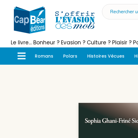
Le livre… Bonheur ? Evasion ? Culture ? Plaisir ?
Romans
Polars
Histoires Vécues
H