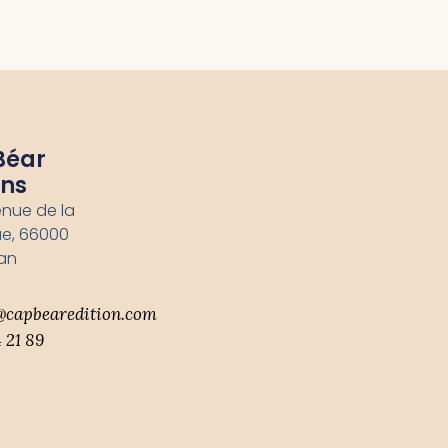
Béar
ons
enue de la
e, 66000
an
@capbearedition.com
 21 89