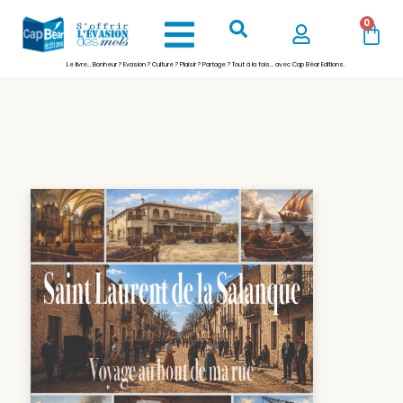
0
Le livre… Bonheur ? Evasion ? Culture ? Plaisir ? Partage ? Tout à la fois… avec Cap Béar Editions.