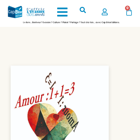
0
Le livre… Bonheur ? Evasion ? Culture ? Plaisir ? Partage ? Tout à la fois… avec Cap Béar Editions.