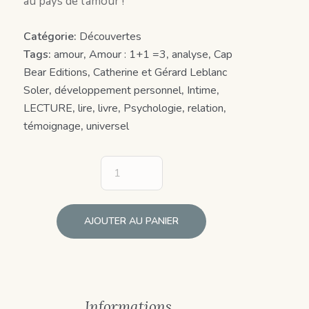
au pays de l’amour !
Catégorie:
Découvertes
Tags:
amour
,
Amour : 1+1 =3
,
analyse
,
Cap
Bear Editions
,
Catherine et Gérard Leblanc
Soler
,
développement personnel
,
Intime
,
LECTURE
,
lire
,
livre
,
Psychologie
,
relation
,
témoignage
,
universel
AJOUTER AU PANIER
Informations